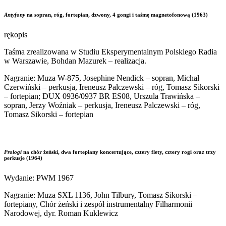
Antyfony
na sopran, róg, fortepian, dzwony, 4 gongi i taśmę magnetofonową (1963)
rękopis
Taśma zrealizowana w Studiu Eksperymentalnym Polskiego Radia
w Warszawie, Bohdan Mazurek – realizacja.
Nagranie: Muza W-875, Josephine Nendick – sopran, Michał
Czerwiński – perkusja, Ireneusz Palczewski – róg, Tomasz Sikorski
– fortepian; DUX 0936/0937 BR ES08, Urszula Trawińska –
sopran, Jerzy Woźniak – perkusja, Ireneusz Palczewski – róg,
Tomasz Sikorski – fortepian
Prologi
na chór żeński, dwa fortepiany koncertujące, cztery flety, cztery rogi oraz trzy
perkusje (1964)
Wydanie: PWM 1967
Nagranie: Muza SXL 1136, John Tilbury, Tomasz Sikorski –
fortepiany, Chór żeński i zespół instrumentalny Filharmonii
Narodowej, dyr. Roman Kuklewicz