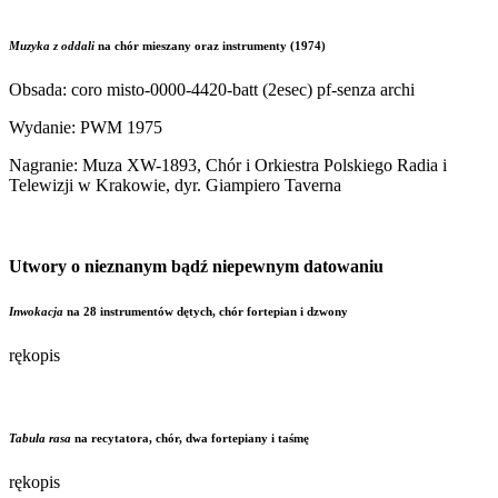
Muzyka z oddali
na chór mieszany oraz instrumenty (1974)
Obsada: coro misto-0000-4420-batt (2esec) pf-senza archi
Wydanie: PWM 1975
Nagranie: Muza XW-1893, Chór i Orkiestra Polskiego Radia i
Telewizji w Krakowie, dyr. Giampiero Taverna
Utwory o nieznanym bądź niepewnym datowaniu
Inwokacja
na 28 instrumentów dętych, chór fortepian i dzwony
rękopis
Tabula rasa
na recytatora, chór, dwa fortepiany i taśmę
rękopis