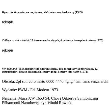
Hymn do Viracocha
na recytatora, chór mieszany i orkiestrę (1969)
rękopis
Collage
na chór żeński, 28 instrumentów dętych, 4 perkusje, fortepian i taśmę (1970)
rękopis
Vox humana
(
Voix humaine
) na chór mieszany, dwa fortepiany koncertujące, 12
instrumentów dętych blaszanych, cztery gongi i cztery tam-tamy (1971)
Obsada: 2pf soli-coro misto-0000-4440-4gng 4tam-tams-senza archi
Wydanie: PWM / Ed. Modern 1973
Nagranie: Muza XW-1653-54, Chór i Orkiestra Symfoniczna
Filharmonii Narodowej, dyr. Witold Rowicki