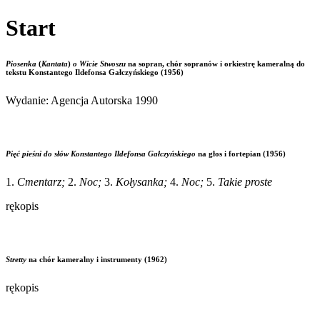
Start
Piosenka
(
Kantata
)
o Wicie Stwoszu
na sopran, chór sopranów i orkiestrę kameralną do
tekstu Konstantego Ildefonsa Gałczyńskiego (1956)
Wydanie: Agencja Autorska 1990
Pięć pieśni do słów Konstantego Ildefonsa Gałczyńskiego
na głos i fortepian (1956)
1.
Cmentarz;
2.
Noc;
3.
Kołysanka;
4.
Noc;
5.
Takie proste
rękopis
Stretty
na chór kameralny i instrumenty (1962)
rękopis